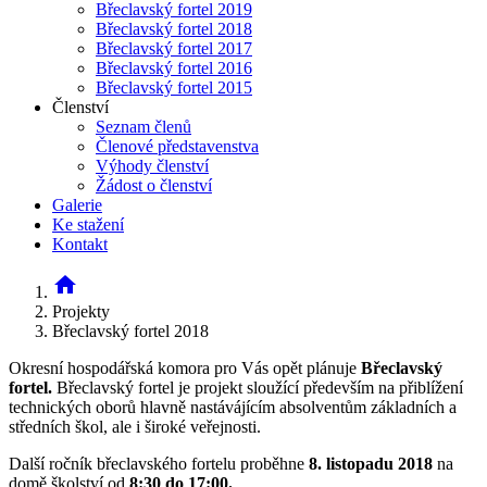
Břeclavský fortel 2019
Břeclavský fortel 2018
Břeclavský fortel 2017
Břeclavský fortel 2016
Břeclavský fortel 2015
Členství
Seznam členů
Členové představenstva
Výhody členství
Žádost o členství
Galerie
Ke stažení
Kontakt
home
Projekty
Břeclavský fortel 2018
Okresní hospodářská komora pro Vás opět plánuje
Břeclavský
fortel.
Břeclavský fortel je projekt sloužící především na přiblížení
technických oborů hlavně nastávájícím absolventům základních a
středních škol, ale i široké veřejnosti.
Další ročník břeclavského fortelu proběhne
8. listopadu 2018
na
domě školství od
8:30 do 17:00.