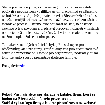
Stejně jako všude jinde, i v našem regionu se zaměstnavatelé
potýkají s nedostatkem kvalifikovaných pracovníků se zájmem o
technické obory. A právě prostřednictvím Břeclavského fortelu se
nejvýznamnější průmyslové firmy snaží povzbudit zájem žáků o
technické profese. Chceme také poukázat na stálý nedostatek
zájemců o tato povolání a představit pracovní možnosti v místních
podnicích. Cílem je ukázat žákům, že i v tomto regionu je mnoho
možností uplatnění se na trhu práce.
Tato akce v minulých ročnících byla přínosná nejen pro
návštěvníky, ale i pro firmy, které si díky této příležitosti našli své
současné zaměstnance. I toto je pro organizátory podstatný důkaz
toho, že tento způsob prezentace skutečně funguje.
Fotogalerie
zde.
Pokud Vás naše akce zaujala, zde je katalog firem, které se
budou na Břeclavském fortelu prezentovat.
Stačí si vybrat logo firmy a budete přesměrován na webové