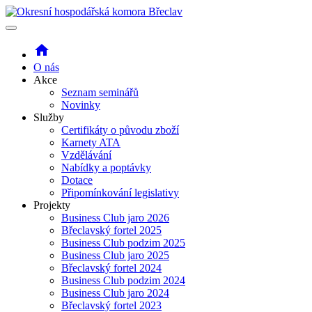
home
O nás
Akce
Seznam seminářů
Novinky
Služby
Certifikáty o původu zboží
Karnety ATA
Vzdělávání
Nabídky a poptávky
Dotace
Připomínkování legislativy
Projekty
Business Club jaro 2026
Břeclavský fortel 2025
Business Club podzim 2025
Business Club jaro 2025
Břeclavský fortel 2024
Business Club podzim 2024
Business Club jaro 2024
Břeclavský fortel 2023