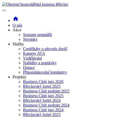
home
O nás
Akce
Seznam seminářů
Novinky
Služby
Certifikáty o původu zboží
Karnety ATA
Vzdělávání
Nabídky a poptávky
Dotace
Připomínkování legislativy
Projekty
Business Club jaro 2026
Břeclavský fortel 2025
Business Club podzim 2025
Business Club jaro 2025
Břeclavský fortel 2024
Business Club podzim 2024
Business Club jaro 2024
Břeclavský fortel 2023