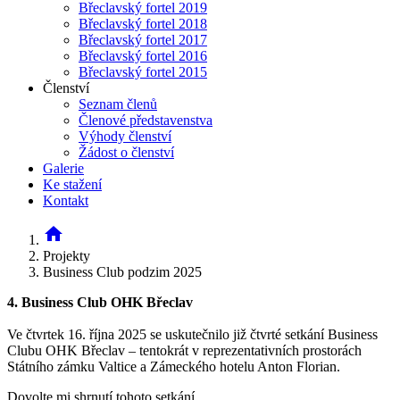
Břeclavský fortel 2019
Břeclavský fortel 2018
Břeclavský fortel 2017
Břeclavský fortel 2016
Břeclavský fortel 2015
Členství
Seznam členů
Členové představenstva
Výhody členství
Žádost o členství
Galerie
Ke stažení
Kontakt
home
Projekty
Business Club podzim 2025
4. Business Club OHK Břeclav
Ve čtvrtek 16. října 2025 se uskutečnilo již čtvrté setkání Business
Clubu OHK Břeclav – tentokrát v reprezentativních prostorách
Státního zámku Valtice a Zámeckého hotelu Anton Florian.
Dovolte mi shrnutí tohoto setkání.