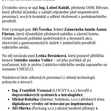
Úvodního slova se ujal
Ing. Luboš Kukliš
, předseda OHK Břeclav,
který přivítal účastníky a zahájil odpoledne plné inspirativních
prezentací, nových kontaktů a sdílení zkušeností z podnikatelského
prostředí.
Poté vystoupil pan
Jiří Švestka
, ředitel
Zámeckého hotelu Anton
Florian
, který účastníkům představil nabídku a zázemí hotelu,
včetně možností pořádání společenských a firemních akcí,
ubytování a gastronomických služeb v jedinečném prostředí
valtického areálu.
Na něj navázala paní
Lenka Beránková
, která poutavě přiblížila
historii
Státního zámku Valtice
– od jeho počátků až po
současnost, kdy je perlou Lednicko-valtického areálu zapsaného na
seznamu UNESCO.
Následoval blok odborných prezentací z oblasti technologií,
průmyslu a inovací:
Ing. František Vymazal
(LOGSYS a.s.) hovořil o
dopravníkových systémech a intralogistice
.
Michal Bohátka
(Intemac Solutions, s.r.o.) představil téma
digitalizace výroby od testování po implementaci
.
Jiří Hlávka
(Packung s.r.o.) ukázal moderní přístupy k