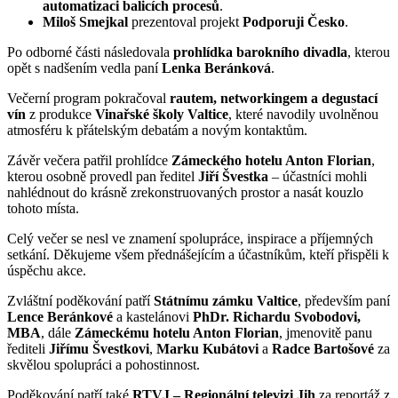
automatizaci balicích procesů
.
Miloš Smejkal
prezentoval projekt
Podporuji Česko
.
Po odborné části následovala
prohlídka barokního divadla
, kterou
opět s nadšením vedla paní
Lenka Beránková
.
Večerní program pokračoval
rautem, networkingem a degustací
vín
z produkce
Vinařské školy Valtice
, které navodily uvolněnou
atmosféru k přátelským debatám a novým kontaktům.
Závěr večera patřil prohlídce
Zámeckého hotelu Anton Florian
,
kterou osobně provedl pan ředitel
Jiří Švestka
– účastníci mohli
nahlédnout do krásně zrekonstruovaných prostor a nasát kouzlo
tohoto místa.
Celý večer se nesl ve znamení spolupráce, inspirace a příjemných
setkání. Děkujeme všem přednášejícím a účastníkům, kteří přispěli k
úspěchu akce.
Zvláštní poděkování patří
Státnímu zámku Valtice
, především paní
Lence Beránkové
a kastelánovi
PhDr. Richardu Svobodovi,
MBA
, dále
Zámeckému hotelu Anton Florian
, jmenovitě panu
řediteli
Jiřímu Švestkovi
,
Marku Kubátovi
a
Radce Bartošové
za
skvělou spolupráci a pohostinnost.
Poděkování patří také
RTVJ – Regionální televizi Jih
za reportáž z