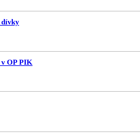
 dívky
e v OP PIK