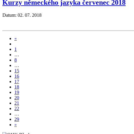
Kurzy německého jazyka červenec 2018
Datum: 02. 07. 2018
«
1
…
8
…
15
16
17
18
19
20
21
22
…
29
»