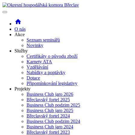
home
O nás
Akce
Seznam seminářů
Novinky
Služby
Certifikáty o původu zboží
Karnety ATA
Vzdělávání
Nabídky a poptávky
Dotace
Připomínkování legislativy
Projekty
Business Club jaro 2026
Břeclavský fortel 2025
Business Club podzim 2025
Business Club jaro 2025
Břeclavský fortel 2024
Business Club podzim 2024
Business Club jaro 2024
Břeclavský fortel 2023